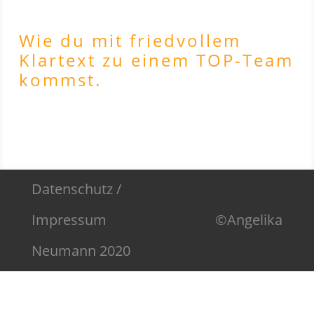
Wie du mit friedvollem
Klartext zu einem TOP-Team
kommst.
Datenschutz
/
Impressum
©Angelika
Neumann 2020