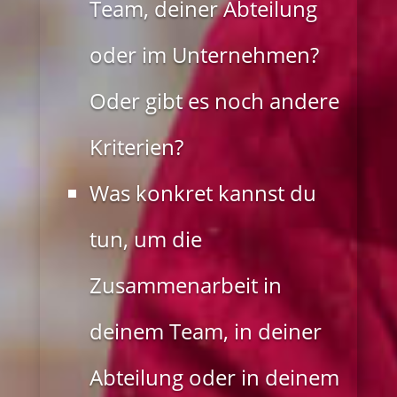
Team, deiner Abteilung
oder im Unternehmen?
Oder gibt es noch andere
Kriterien?
Was konkret kannst du
tun, um die
Zusammenarbeit in
deinem Team, in deiner
Abteilung oder in deinem